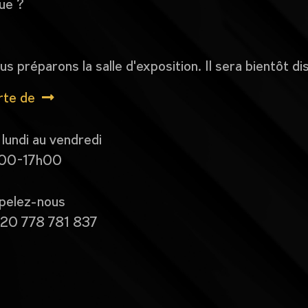
que ?
s préparons la salle d'exposition. Il sera bientôt di
rte de
lundi au vendredi
00-17h00
pelez-nous
20 778 781 837