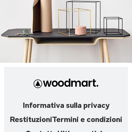
Leo uteu ullamcorper
Cucina
Informativa sulla privacy
Restituzioni
Termini e condizioni