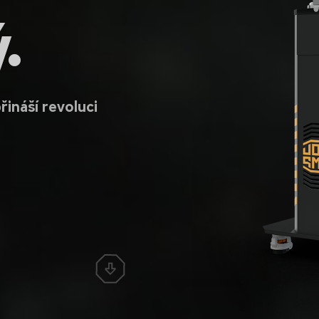
.
řináší revoluci