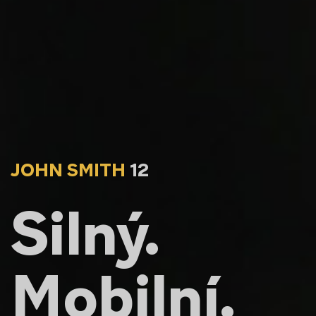
JOHN SMITH
12
Silný.
Mobilní.