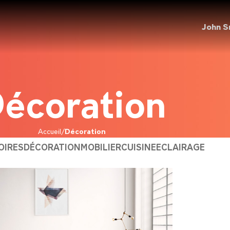
John S
écoration
Accueil
Décoration
OIRES
DÉCORATION
MOBILIER
CUISINE
ECLAIRAGE